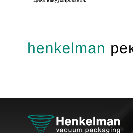
Цикл вакуумирования:
henkelman
рек