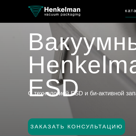
кат
Вакуумн
Henkelma
ESD
С технологией ESD и би-активной за
ЗАКАЗАТЬ КОНСУЛЬТАЦИЮ