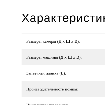
Характеристи
Размеры камеры (Д x Ш x В):
Размеры машины (Д x Ш x В):
Запаечная планка (L):
Производительность помпы: