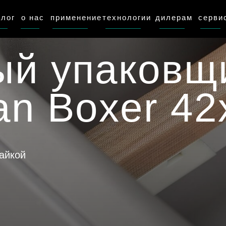
алог
о нас
применение
технологии
дилерам
серви
ый упаковщ
n Boxer 42
пайкой