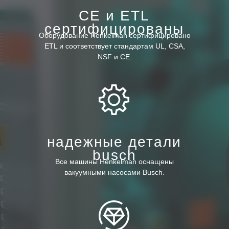
CE и ETL
сертифицированы
Оборудование Henkelman сертифицировано
ETL и соответствует стандартам UL, CSA,
NSF и CE.
надежные детали
busch
Все машины Henkelman оснащены
вакуумными насосами Busch.