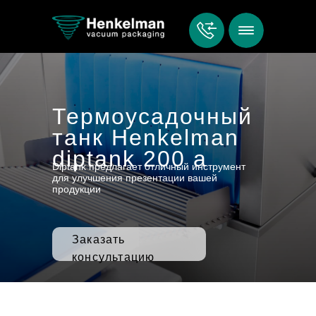
Термоусадочный
танк Henkelman
diptank 200 a
Diptank предлагает отличный инструмент
для улучшения презентации вашей
продукции
Заказать
консультацию