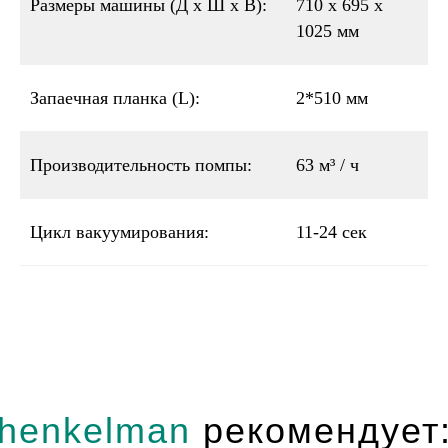
Размеры машины (Д x Ш x В):
710 х 695 х
1025 мм
Запаечная планка (L):
2*510 мм
Производительность помпы:
63 м³ / ч
Цикл вакуумирования:
11-24 сек
henkelman
рекомендует