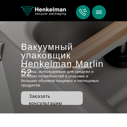
Вакуумный
упаковщик
Henkelman Marlin
Напольные однокамерные вакуумные
52
машины, используемые для средних и
больших потребностей в упаковке и
больших объемов пищевых и непищевых
продуктов.
Заказать
консультацию