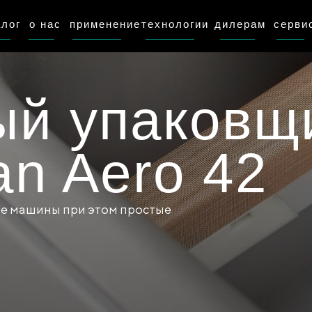
алог
о нас
применение
технологии
дилерам
серви
ый упаковщ
n Aero 42
е машины при этом простые