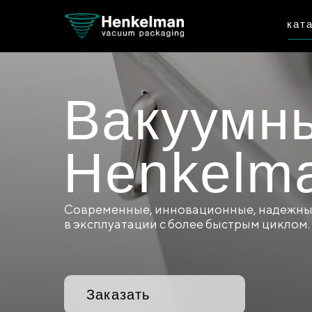
кат
Вакуумн
Henkelma
Современные, инновационные, надежны
в эксплуатации с более быстрым циклом.
Заказать