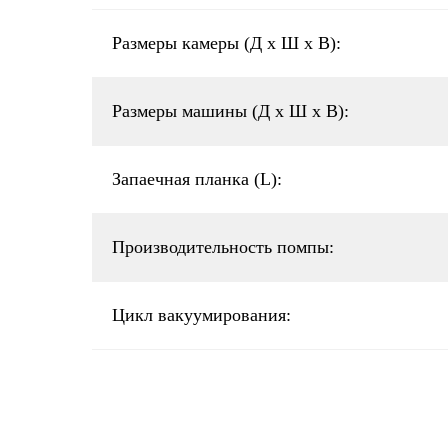
Размеры камеры (Д x Ш x В):
Размеры машины (Д x Ш x В):
Запаечная планка (L):
Производительность помпы:
Цикл вакуумирования: