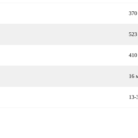
370
523
410
16 м
13-