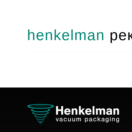
henkelman
рек