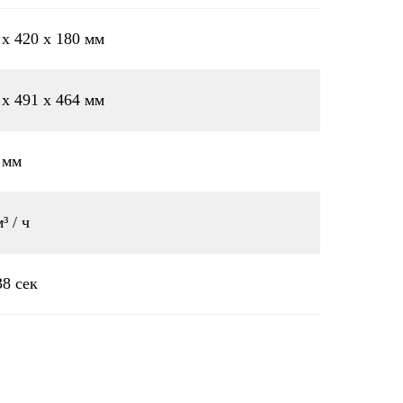
 х 420 х 180 мм
 х 491 х 464 мм
 мм
³ / ч
38 сек