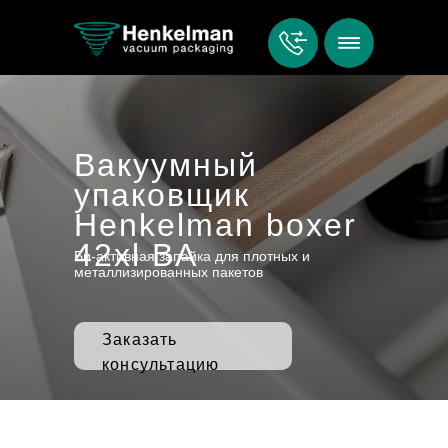
Вакуумный
упаковщик
Henkelman boxer
42xl BA
Би-активная запайка для плотных и
металлизированных пакетов
Заказать
консультацию