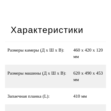
Характеристики
Размеры камеры (Д x Ш x В):
460 х 420 х 120
мм
Размеры машины (Д x Ш x В):
620 х 490 х 453
мм
Запаечная планка (L):
410 мм