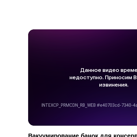
Вакуумирование банок для консер