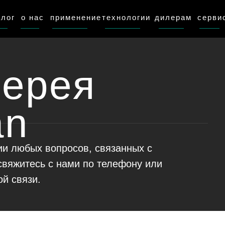
алог
о нас
применение
технологии
дилерам
серви
лерея
an
и любых вопросов, связанных с
свяжитесь с нами по телефону или
й связи.