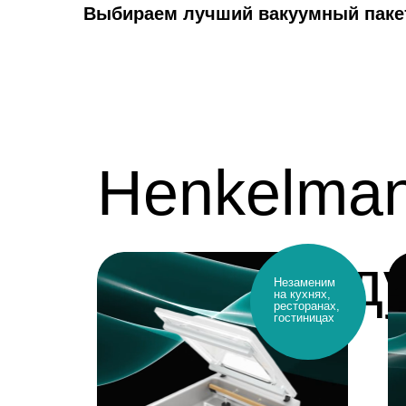
Выбираем лучший вакуумный паке
Henkelma
рекоменд
Незаменим
на кухнях,
ресторанах,
гостиницах