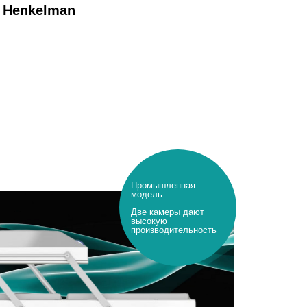
 Henkelman
Промышленная
модель
Две камеры дают
высокую
производительность