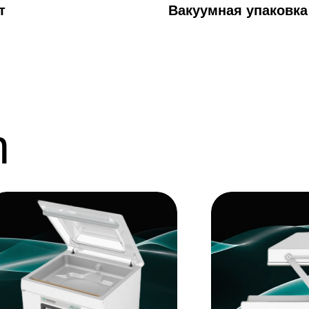
т
Вакуумная упаковка
n
ует