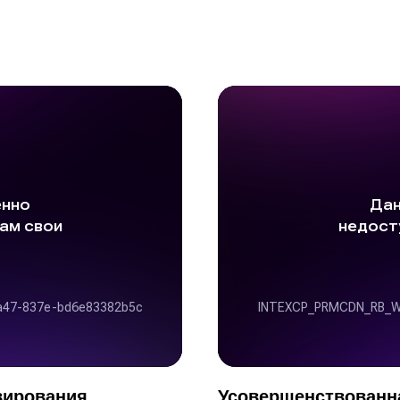
вирования
Усовершенствованн