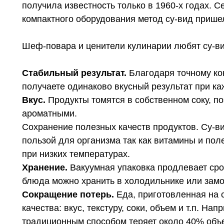
получила известность только в 1960-х годах. 
компактного оборудования метод су-вид прише
Шеф-повара и ценители кулинарии любят су-ви
Стабильный результат.
Благодаря точному ко
получаете одинаково вкусный результат при к
Вкус.
Продукты томятся в собственном соку, п
ароматными.
Сохранение полезных качеств продуктов. Су-в
пользой для организма так как витамины и по
при низких температурах.
Хранение.
Вакуумная упаковка продлевает сро
блюда можно хранить в холодильнике или замо
Сокращение потерь.
Еда, приготовленная на с
качества: вкус, текстуру, соки, объем и т.п. На
традиционным способом теряет около 40% объе