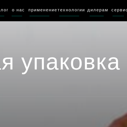
алог
о нас
применение
технологии
дилерам
серви
я упаковка