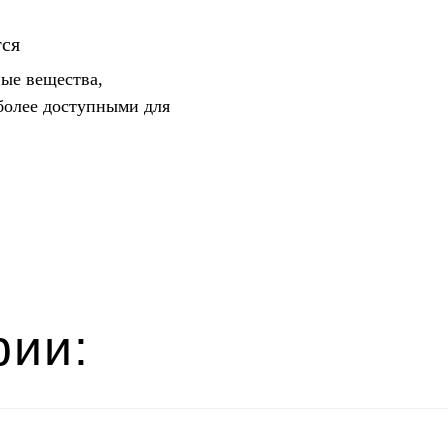
тся
ные вещества,
более доступными для
рии: