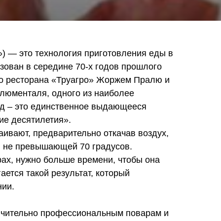
») — это технология приготовления еды в
зован в середине 70-х годов прошлого
о ресторана «Труагро» Жоржем Пралю и
люменталя, одного из наиболее
ид – это единственное выдающееся
ие десятилетия».
паивают, предварительно откачав воздух,
е, не превышающей 70 градусов.
рах, нужно больше времени, чтобы она
ается такой результат, который
нии.
ючительно профессиональным поварам и