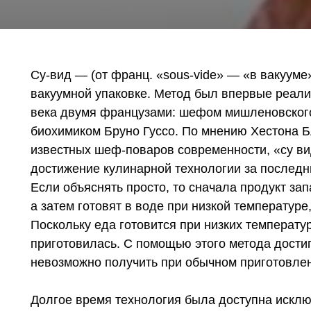
Су-вид — (от франц. «sous-vide» — «в вакууме
вакуумной упаковке. Метод был впервые реали
века двумя французами: шефом мишленовског
биохимиком Бруно Гуссо. По мнению Хестона Б
известных шеф-поваров современности, «су в
достижение кулинарной технологии за последн
Если объяснять просто, то сначала продукт за
а затем готовят в воде при низкой температур
Поскольку еда готовится при низких температу
приготовилась. С помощью этого метода достиг
невозможно получить при обычном приготовле
Долгое время технология была доступна искл