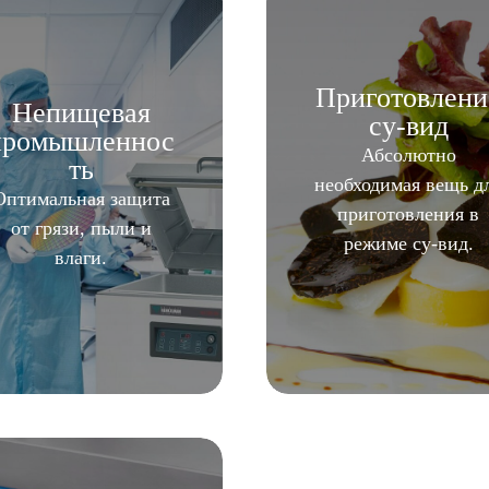
Приготовлени
Непищевая
су-вид
промышленнос
Абсолютно
ть
необходимая вещь д
Оптимальная защита
приготовления в
от грязи, пыли и
режиме су-вид.
влаги.