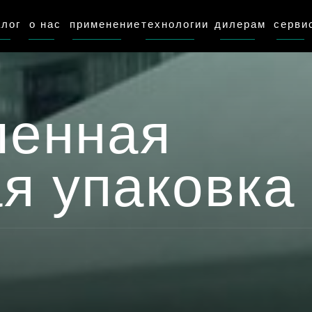
алог
о нас
применение
технологии
дилерам
серви
енная
я упаковка