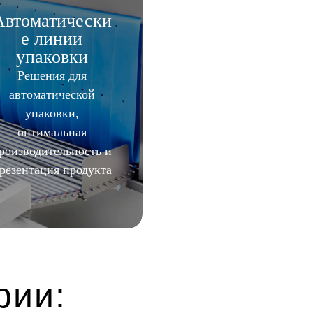
Автоматически
е линии
упаковки
Решения для
автоматической
упаковки,
оптимальная
роизводительность и
резентация продукта
рии: