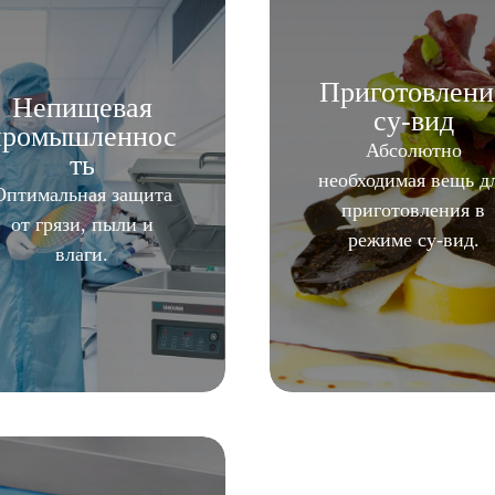
Приготовлени
Непищевая
су-вид
промышленнос
Абсолютно
ть
необходимая вещь д
Оптимальная защита
приготовления в
от грязи, пыли и
режиме су-вид.
влаги.