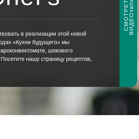
и
С
М
О
Т
Р
Е
Т
Ь
В
И
Д
Е
О
з
а
п
и
с
вовать в реализации этой новой
изодах «Кухни будущего» мы
пароконвектомате, шокового
 Посетите нашу страницу рецептов,