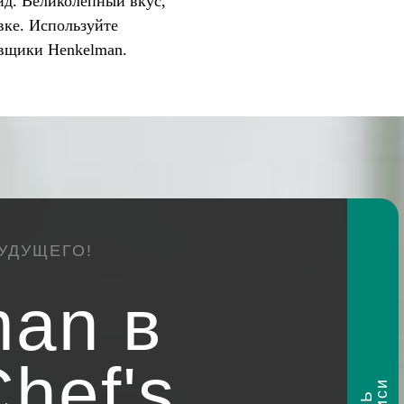
ид. Великолепный вкус,
вке. Используйте
вщики Henkelman.
УДУЩЕГО!
man в
hef's