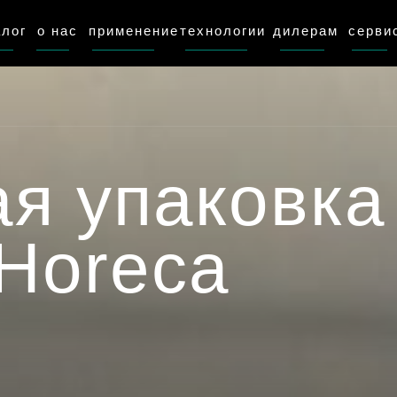
алог
о нас
применение
технологии
дилерам
серви
я упаковка
Horeca