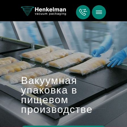
Вакуумная
упаковка в
пищевом
производстве